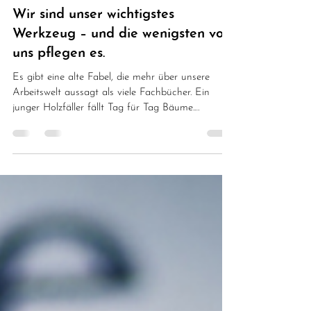
4. Dez. 2025
2 Min. Lesezeit
Wir sind unser wichtigstes
Werkzeug – und die wenigsten von
uns pflegen es.
Es gibt eine alte Fabel, die mehr über unsere
Arbeitswelt aussagt als viele Fachbücher. Ein
junger Holzfäller fällt Tag für Tag Bäume.
Anfangs geht alles schnell. Doch nach einigen
Tagen wird jeder Schlag schwerer. Die Axt gleitet
nicht mehr durchs Holz. Sie ist stumpf geworden.
Er merkt es – und macht weiter. Er „hat keine
Zeit“, sie zu schärfen. Er muss funktionieren.
Leistung bringen. Vorankommen. Ein älterer
Holzfäller sagt zu ihm: „Du wirst jeden Tag mehr