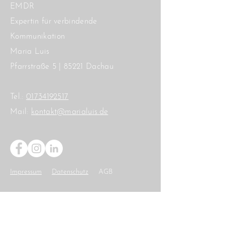
EMDR
Expertin für verbindende
Kommunikation
Maria Luis
Pfarrstraße 5 |
85221 Dachau
Tel.:
01734192517
Mail:
kontakt@marialuis.de
Impressum
Datenschutz
AGB
© 2020 HELLO MIND