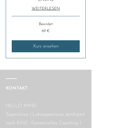
WEITERLESEN
Beendet
69
69 €
Euro
Kurs ansehen
KONTAKT
HELLO MIND
Supervision I Lehrsupervision zertifiziert
nach EASC ISystemisches Coaching I