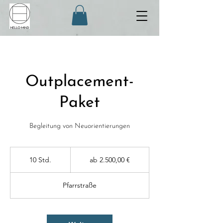
Outplacement-
Paket
Begleitung von Neuorientierungen
ab
2.500,00
10 Std.
1
ab 2.500,00 €
€
0
S
Pfarrstraße
t
d
.